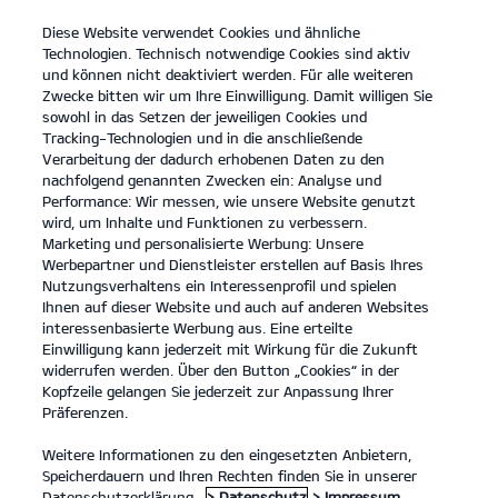
Diese Website verwendet Cookies und ähnliche
open
Technologien. Technisch notwendige Cookies sind aktiv
menu
und können nicht deaktiviert werden. Für alle weiteren
KONTAKT
Zwecke bitten wir um Ihre Einwilligung. Damit willigen Sie
sowohl in das Setzen der jeweiligen Cookies und
Tracking-Technologien und in die anschließende
RECHTLICHE HINWEISE
Verarbeitung der dadurch erhobenen Daten zu den
nachfolgend genannten Zwecken ein: Analyse und
Performance: Wir messen, wie unsere Website genutzt
RECHTLICHE HINWEISE
wird, um Inhalte und Funktionen zu verbessern.
Marketing und personalisierte Werbung: Unsere
Haftung für Inhalte und Links
Werbepartner und Dienstleister erstellen auf Basis Ihres
Die Inhalte unserer Internetpräsenz wurden von uns mit
Nutzungsverhaltens ein Interessenprofil und spielen
größtmöglicher Sorgfalt erstellt. Wir bitten dennoch um Ihr
Ihnen auf dieser Website und auch auf anderen Websites
Verständnis, dass wir für deren Richtigkeit, Vollständigkeit und
interessenbasierte Werbung aus. Eine erteilte
Aktualität keine Gewähr übernehmen können.
Einwilligung kann jederzeit mit Wirkung für die Zukunft
Für eigene Inhalte dieser Internetpräsenz sind wir als Diensteanbieter
widerrufen werden. Über den Button „Cookies“ in der
nach den allgemeinen Gesetzen verantwortlich (§ 7 Abs.1 TMG). Wir
Kopfzeile gelangen Sie jederzeit zur Anpassung Ihrer
sind jedoch nicht verpflichtet, übermittelte oder gespeicherte fremde
Präferenzen.
Informationen zu überwachen oder nach Umständen zu forschen, die
auf eine rechtswidrige Tätigkeit hinweisen. Verpflichtungen zur
Weitere Informationen zu den eingesetzten Anbietern,
Entfernung oder Sperrung der Nutzung von Informationen nach den
Speicherdauern und Ihren Rechten finden Sie in unserer
allgemeinen Gesetzen bleiben hiervon unberührt (§§ 8-10 TMG). Eine
Datenschutzerklärung.
> Datenschutz
> Impressum