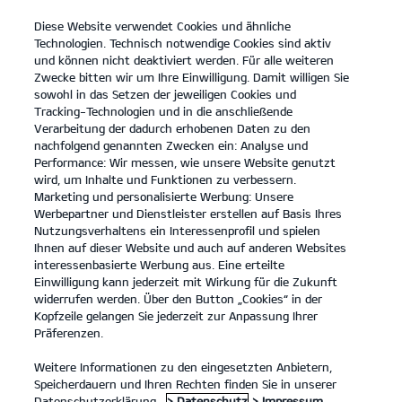
Diese Website verwendet Cookies und ähnliche
open
Technologien. Technisch notwendige Cookies sind aktiv
menu
und können nicht deaktiviert werden. Für alle weiteren
KONTAKT
Zwecke bitten wir um Ihre Einwilligung. Damit willigen Sie
sowohl in das Setzen der jeweiligen Cookies und
Tracking-Technologien und in die anschließende
...
ANGEBOTE
Verarbeitung der dadurch erhobenen Daten zu den
nachfolgend genannten Zwecken ein: Analyse und
Performance: Wir messen, wie unsere Website genutzt
KIA SERVICEANGEBOTE
wird, um Inhalte und Funktionen zu verbessern.
Marketing und personalisierte Werbung: Unsere
Werbepartner und Dienstleister erstellen auf Basis Ihres
Nutzungsverhaltens ein Interessenprofil und spielen
Ihnen auf dieser Website und auch auf anderen Websites
interessenbasierte Werbung aus. Eine erteilte
Einwilligung kann jederzeit mit Wirkung für die Zukunft
Angebote
widerrufen werden. Über den Button „Cookies“ in der
Kopfzeile gelangen Sie jederzeit zur Anpassung Ihrer
Präferenzen.
Unsere Service Angebote.
Weitere Informationen zu den eingesetzten Anbietern,
Speicherdauern und Ihren Rechten finden Sie in unserer
Wir haben eine Reihe von Service Angeboten für Kia Besitzer,
Datenschutzerklärung.
> Datenschutz
> Impressum